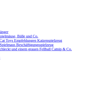
änger
pielmäuse, Bälle und Co.
Empfehlungen Katzenspielzeug
Beschäftigungsspielzeug
Catnip & Co.
t