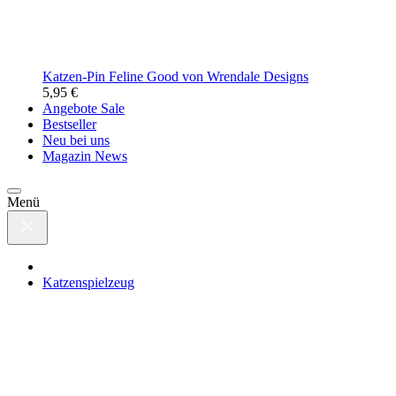
Katzen-Pin Feline Good von Wrendale Designs
5,95 €
Angebote
Sale
Bestseller
Neu bei uns
Magazin
News
Menü
Katzenspielzeug
Spielangeln und
Anhänger
Spielmäuse, Bälle und Co.