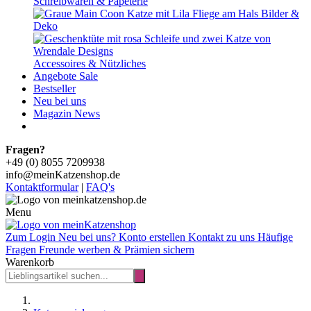
Magazin
News
Fragen?
+49 (0) 8055 7209938
info@meinKatzenshop.de
Kontaktformular
|
FAQ's
Menu
Zum Login
Neu bei uns? Konto erstellen
Kontakt zu uns
Häufige
Fragen
Freunde werben & Prämien sichern
Warenkorb
Katzenspielzeug
Spielangeln und Anhänger
Purrs Honey Bee - Wechselanhänger aus Schafwolle