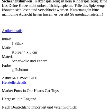
Inhalt
1 Stück
Maße
Körper 4 x 3 cm
Material
Schafwolle und Federn
Farbe
gelb/braun
Artikel-Nr.
PSM93460
Herstellerdetails
Marke: Purrs in Our Hearts Cat Toys
Hergestellt in England
Nach Deutschland importiert und verantwortlich:
Manuela Filzmaier u. Thomas Eytorff GbR
Weichselbrunn 6
83137 Schonstett
Deutschland
E-Mail: info@meinkatzenshop.de