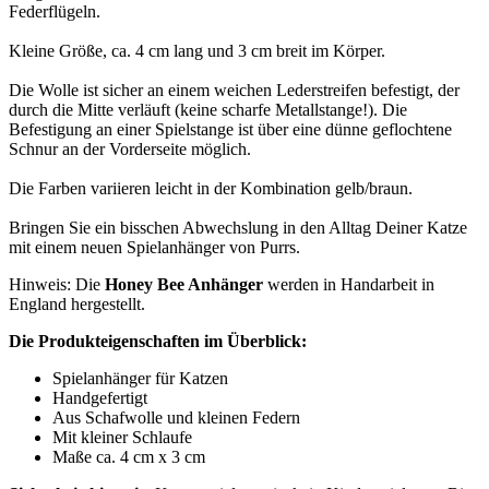
Die Farben variieren leicht in der Kombination gelb/braun.
Bringen Sie ein bisschen Abwechslung in den Alltag Deiner Katze
mit einem neuen Spielanhänger von Purrs.
Hinweis: Die
Honey Bee Anhänger
werden in Handarbeit in
England hergestellt.
Die Produkteigenschaften im Überblick:
Spielanhänger für Katzen
Handgefertigt
Aus Schafwolle und kleinen Federn
Mit kleiner Schlaufe
Maße ca. 4 cm x 3 cm
Sicherheitshinweis:
Katzenspielzeug ist kein Kinderspielzeug. Bitte
lass Deine Katze nicht unbeaufsichtigt spielen. Teile des Spielzeugs
könnten sich lösen und verschluckt werden. Katzenangeln bitte
nicht ohne Aufsicht liegen lassen, es besteht Strangulationsgefahr!
Artikeldetails