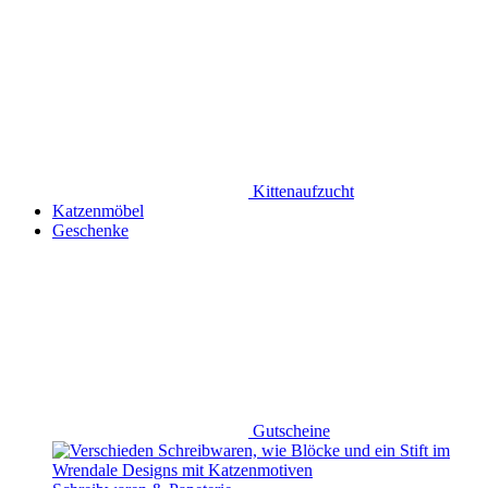
Kittenaufzucht
Katzenmöbel
Geschenke
Gutscheine
Schreibwaren & Papeterie
Bilder &
Deko
Accessoires & Nützliches
Angebote
Sale
Bestseller
Neu bei uns