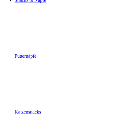
Snacks & Näpfe
Futternäpfe
Katzensnacks