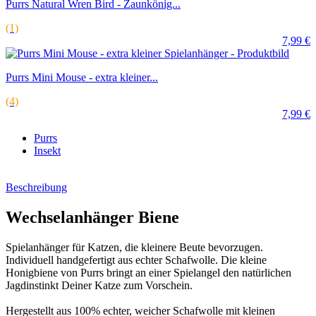
7,99 €
Purrs
Insekt
Beschreibung
Wechselanhänger Biene
Spielanhänger für Katzen, die kleinere Beute bevorzugen.
Individuell handgefertigt aus echter Schafwolle. Die kleine
Honigbiene von Purrs bringt an einer Spielangel den natürlichen
Jagdinstinkt Deiner Katze zum Vorschein.
Hergestellt aus 100% echter, weicher Schafwolle mit kleinen
Federflügeln.
Kleine Größe, ca. 4 cm lang und 3 cm breit im Körper.
Die Wolle ist sicher an einem weichen Lederstreifen befestigt, der
durch die Mitte verläuft (keine scharfe Metallstange!). Die
Befestigung an einer Spielstange ist über eine dünne geflochtene
Schnur an der Vorderseite möglich.